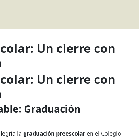
olar: Un cierre con
a
olar: Un cierre con
a
ble: Graduación
legría la
graduación preescolar
en el Colegio