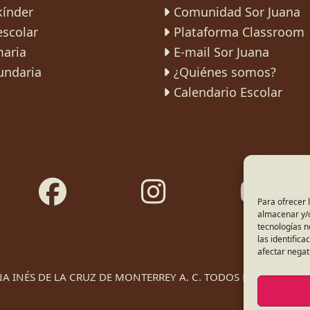
kínder
Comunidad Sor Juana
escolar
Plataforma Classroom
maria
E-mail Sor Juana
undaria
¿Quiénes somos?
Calendario Escolar
Para ofrecer 
almacenar y/o
tecnologías 
las identifica
afectar negat
A INÉS DE LA CRUZ DE MONTERREY A. C. TODOS LOS DERECHO